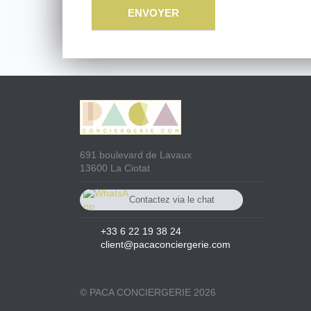
691 boulevard de Lavaux
13600 La Ciotat
Contactez via le chat
Whatsapp
0033 622193824
+33 6 22 19 38 24
client@pacaconciergerie.com
© PACA CONCIERGERIE 2026