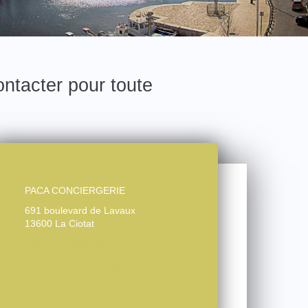
ntacter pour toute
PACA CONCIERGERIE
691 boulevard de Lavaux
13600 La Ciotat
+33 6 22 19 38 24
client@pacaconciergerie.com