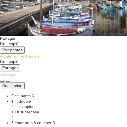
Partager
Lien copié
Voir photos
Ajouter à mes Favoris
Lien copié
Partager
Description
Occupants
6
1 lit double
2 lits simples
1 Lit superposé
4
3 chambres à coucher
3