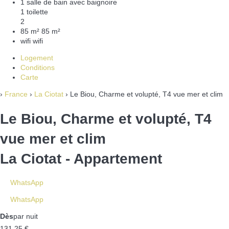
1 salle de bain avec baignoire
1 toilette
2
85 m²
85 m²
wifi
wifi
Logement
Conditions
Carte
›
France
›
La Ciotat
› Le Biou, Charme et volupté, T4 vue mer et clim
Le Biou, Charme et volupté, T4
vue mer et clim
La Ciotat -
Appartement
WhatsApp
WhatsApp
Dès
par nuit
131,
25 €