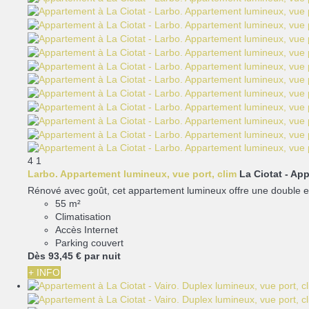
4
1
Larbo. Appartement lumineux, vue port, clim
La Ciotat -
App
Rénové avec goût, cet appartement lumineux offre une double exp
55 m²
Climatisation
Accès Internet
Parking couvert
Dès
93,
45 €
par nuit
+ INFO