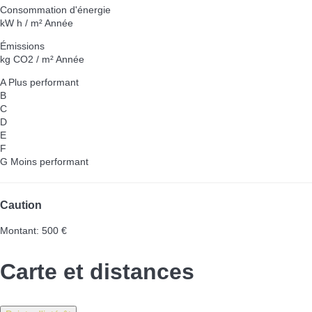
Consommation d'énergie
kW h / m² Année
Émissions
kg CO2 / m² Année
A
Plus performant
B
C
D
E
F
G
Moins performant
Caution
Montant: 500 €
Carte et distances